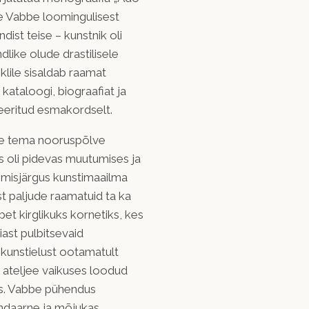
e Vabbe loomingulisest
dist teise – kunstnik oli
dlike olude drastilisele
tiklile sisaldab raamat
kataloogi, biograafiat ja
eeritud esmakordselt.
ke tema nooruspõlve
s oli pidevas muutumises ja
nemisjärgus kunstimaailma
st paljude raamatuid ta ka
bbet kirglikuks kornetiks, kes
ast pulbitsevaid
kunstielust ootamatult
a ateljee vaikuses loodud
ks. Vabbe pühendus
endaarne ja mõjukas