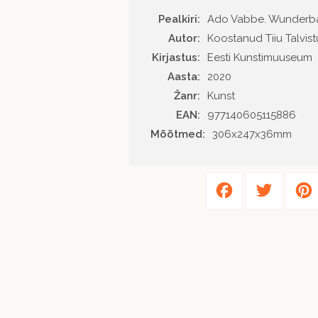
Pealkiri:
Ado Vabbe. Wunderb
Autor
Koostanud Tiiu Talvist
Kirjastus
Eesti Kunstimuuseum
Aasta
2020
Žanr
Kunst
EAN
977140605115886
Mõõtmed:
306x247x36mm
Facebook
Twitter