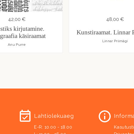
42,00 €
48,00 €
tiks kirjutamine.
Kunstiraamat. Linnar 
igraafia käsiraamat
Linnar Priimägi
Anu Purre
Lahtiolekuaeg
Inform
E-R: 10.00 - 18.00
Kasutust