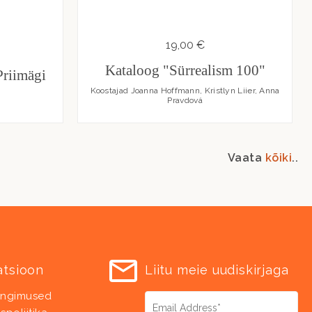
19,00 €
Kataloog "Sürrealism 100"
Priimägi
Koostajad Joanna Hoffmann, Kristlyn Liier, Anna
Pravdová
Vaata
kõiki
..
atsioon
Liitu meie uudiskirjaga
ingimused