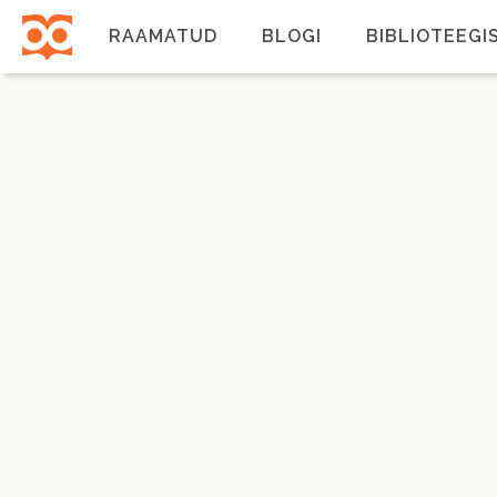
Liigu
edasi
RAAMATUD
BLOGI
BIBLIOTEEGI
põhisisu
juurde
Põhinavigatsioon