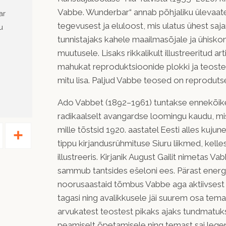
Vabbe. Wunderbar“ annab põhjaliku ülevaat
ar
tegevusest ja eluloost, mis ulatus ühest sajan
u
tunnistajaks kahele maailmasõjale ja ühiskon
muutusele. Lisaks rikkalikult illustreeritud ar
mahukat reproduktsioonide plokki ja teoste 
mitu lisa. Paljud Vabbe teosed on reproduts
Ado Vabbet (1892–1961) tuntakse ennekõi
radikaalselt avangardse loomingu kaudu, mi
Pinterest
Share
mille tõstsid 1920. aastatel Eesti alles kuju
tippu kirjandusrühmituse Siuru liikmed, kelle
illustreeris. Kirjanik August Gailit nimetas Va
sammub tantsides ešeloni ees. Pärast energi
noorusaastaid tõmbus Vabbe aga aktiivsest 
tagasi ning avalikkusele jäi suurem osa tem
arvukatest teostest pikaks ajaks tundmatu
peamiselt õpetamisele ning temast sai leg