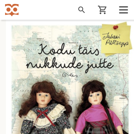
Liigu
edasi
põhisisu
juurde