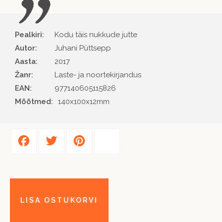
Pealkiri:
Kodu täis nukkude jutte
Autor
Juhani Püttsepp
Aasta
2017
Žanr
Laste- ja noortekirjandus
EAN
977140605115826
Mõõtmed:
140x100x12mm
Facebook
Twitter
Pinterest
Share