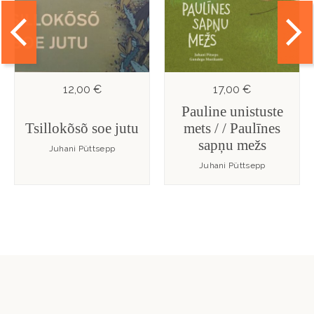
12,00 €
17,00 €
Pauline unistuste
Tsillokõsõ soe jutu
mets / / Paulīnes
sapņu mežs
Juhani Püttsepp
Juhani Püttsepp