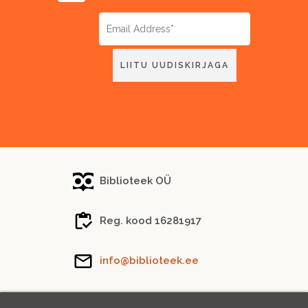
Biblioteek OÜ
Reg. kood 16281917
info@biblioteek.ee
Tel.
(+372) 5288 746