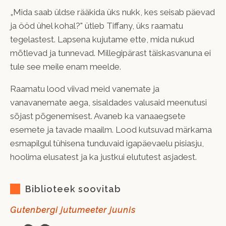
„Mida saab üldse rääkida üks nukk, kes seisab päevad
ja ööd ühel kohal?" ütleb Tiffany, üks raamatu
tegelastest. Lapsena kujutame ette, mida nukud
mõtlevad ja tunnevad. Millegipärast täiskasvanuna ei
tule see meile enam meelde.
Raamatu lood viivad meid vanemate ja
vanavanemate aega, sisaldades valusaid meenutusi
sõjast põgenemisest. Avaneb ka vanaaegsete
esemete ja tavade maailm. Lood kutsuvad märkama
esmapilgul tühisena tunduvaid igapäevaelu pisiasju,
hoolima elusatest ja ka justkui elututest asjadest.
Biblioteek soovitab
Gutenbergi jutumeeter juunis