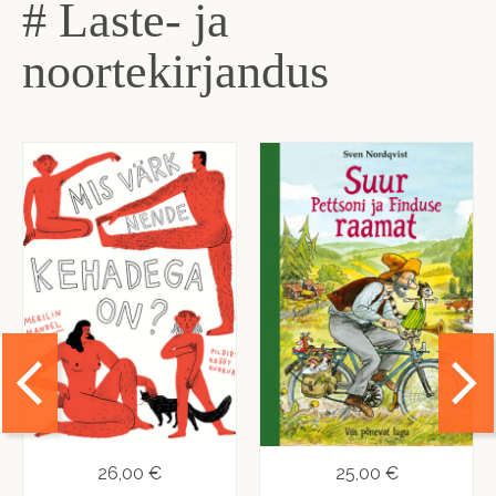
# Laste- ja
noortekirjandus
26,00 €
25,00 €