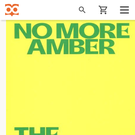
Liigu
edasi
põhisisu
juurde