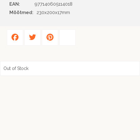
EAN
977140605114018
Mõõtmed:
230x200x17mm
Facebook
Twitter
Pinterest
Share