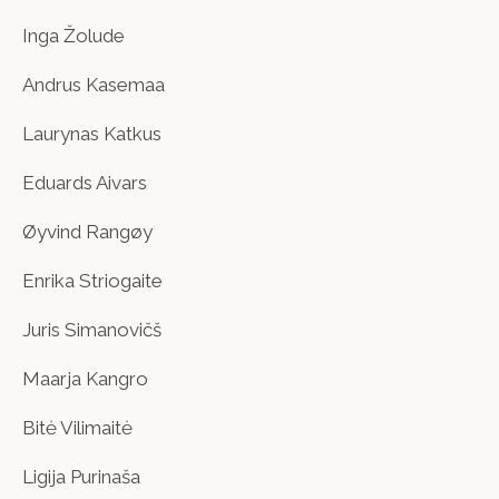
Inga Žolude
Andrus Kasemaa
Laurynas Katkus
Eduards Aivars
Øyvind Rangøy
Enrika Striogaite
Juris Simanovičš
Maarja Kangro
Bitė Vilimaitė
Ligija Purinaša