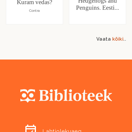
Hedgehogs and
Kuram vedas?
Penguins. Eesti...
Contra
Vaata
kõiki
..
Lahtiolekuaeg