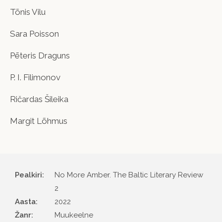
Tõnis Vilu
Sara Poisson
Pēteris Draguns
P. I. Filimonov
Ričardas Šileika
Margit Lõhmus
Pealkiri:
No More Amber. The Baltic Literary Review
2
Aasta
2022
Žanr
Muukeelne