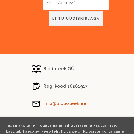
Biblioteek OÜ
Reg. kood 16281917
info@biblioteek.ee
Tel.
(+372) 5288 746
Tagamaks lehe mugavama ja isikupärasema kasutamise,
kasutab käesolev veebileht küpsiseid. Küpsiste kohta saate