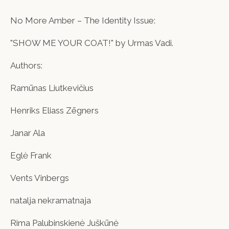
No More Amber – The Identity Issue:
"SHOW ME YOUR COAT!" by Urmas Vadi.
Authors:
Ramūnas Liutkevičius
Henriks Eliass Zēgners
Janar Ala
Eglė Frank
Vents Vinbergs
natalja nekramatnaja
Rima Palubinskienė Juškūnė