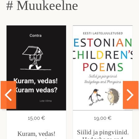
# Muukeelne
15,00 €
19,00 €
Siilid ja pingviinid.
Kuram, vedas!