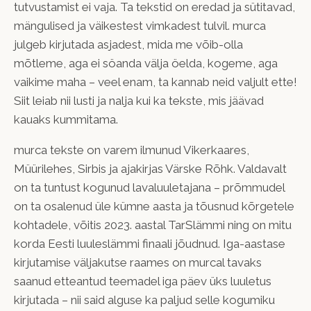
tutvustamist ei vaja. Ta tekstid on eredad ja sütitavad,
mängulised ja väikestest vimkadest tulvil. murca
julgeb kirjutada asjadest, mida me võib-olla
mõtleme, aga ei söanda välja öelda, kogeme, aga
vaikime maha – veel enam, ta kannab neid valjult ette!
Siit leiab nii lusti ja nalja kui ka tekste, mis jäävad
kauaks kummitama.
murca tekste on varem ilmunud Vikerkaares,
Müürilehes, Sirbis ja ajakirjas Värske Rõhk. Valdavalt
on ta tuntust kogunud lavaluuletajana – prõmmudel
on ta osalenud üle kümne aasta ja tõusnud kõrgetele
kohtadele, võitis 2023. aastal TarSlämmi ning on mitu
korda Eesti luuleslämmi finaali jõudnud. Iga-aastase
kirjutamise väljakutse raames on murcal tavaks
saanud etteantud teemadel iga päev üks luuletus
kirjutada – nii said alguse ka paljud selle kogumiku