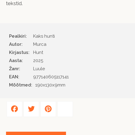
tekstid.
Pealkiri:
Kaks hunti
Autor
Murca
Kirjastus
Hunt
Aasta
2025
Žanr
Luule
EAN
977140605117141
Mõõtmed:
190x130x9mm
Facebook
Twitter
Pinterest
Share