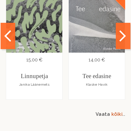
15,00 €
14,00 €
Linnupetja
Tee edasine
Janika Läänemets
Klaske Havik
Vaata
kõiki
..