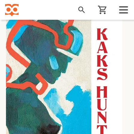
Liigu
edasi
põhisisu
juurde