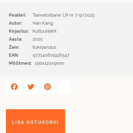
Pealkiri:
Taimetoitlane. LR nr 7-9/2025
Autor
Han Kang
Kirjastus
Kultuurileht
Aasta
2025
Žanr
Ilukirjandus
EAN
977140605116547
Mõõtmed:
190x120x9mm
Facebook
Twitter
Pinterest
Share