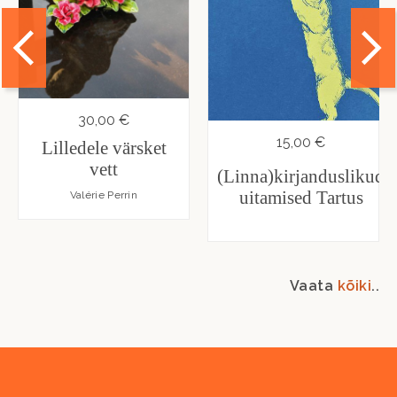
30,00 €
15,00 €
Lilledele värsket
vett
(Linna)kirjanduslikud
uitamised Tartus
Valérie Perrin
Vaata
kõiki
..