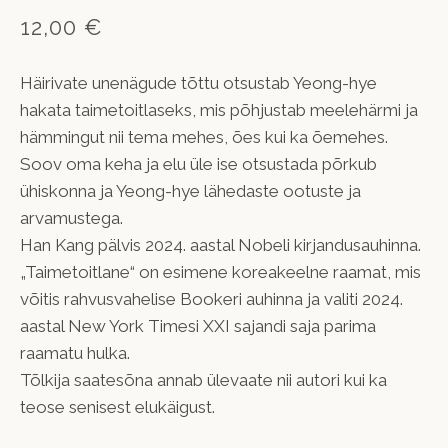
12,00 €
Häirivate unenägude tõttu otsustab Yeong-hye
hakata taimetoitlaseks, mis põhjustab meelehärmi ja
hämmingut nii tema mehes, ões kui ka õemehes.
Soov oma keha ja elu üle ise otsustada põrkub
ühiskonna ja Yeong-hye lähedaste ootuste ja
arvamustega.
Han Kang pälvis 2024. aastal Nobeli kirjandusauhinna.
„Taimetoitlane“ on esimene koreakeelne raamat, mis
võitis rahvusvahelise Bookeri auhinna ja valiti 2024.
aastal New York Timesi XXI sajandi saja parima
raamatu hulka.
Tõlkija saatesõna annab ülevaate nii autori kui ka
teose senisest elukäigust.