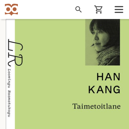
Liigu
edasi
põhisisu
juurde