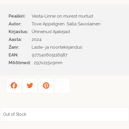
Pealkiri:
Vesta-Linne on murest murtud
Autor
Tove Appelgren. Salla Savolainen
Kirjastus
Ühinenud Ajakirjad
Aasta
2024
Žanr
Laste- ja noortekirjandus
EAN
977140605116587
Mõõtmed:
297x215x9mm
Facebook
Twitter
Pinterest
Share