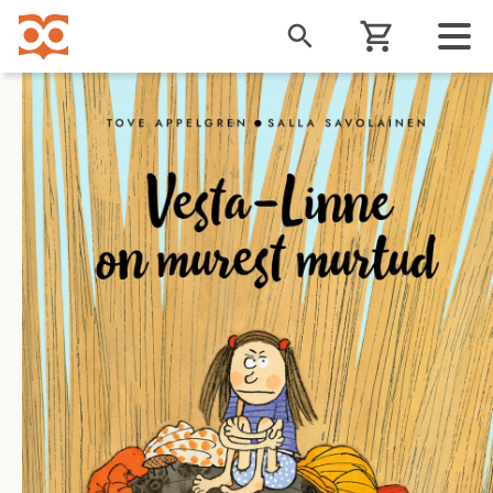
Liigu
edasi
põhisisu
juurde