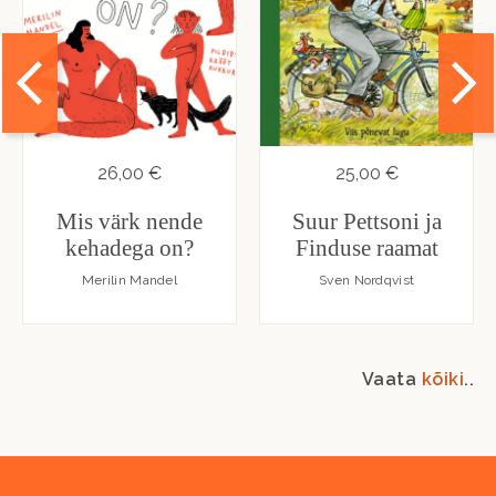
26,00 €
25,00 €
Mis värk nende
Suur Pettsoni ja
kehadega on?
Finduse raamat
Merilin Mandel
Sven Nordqvist
Vaata
kõiki
..