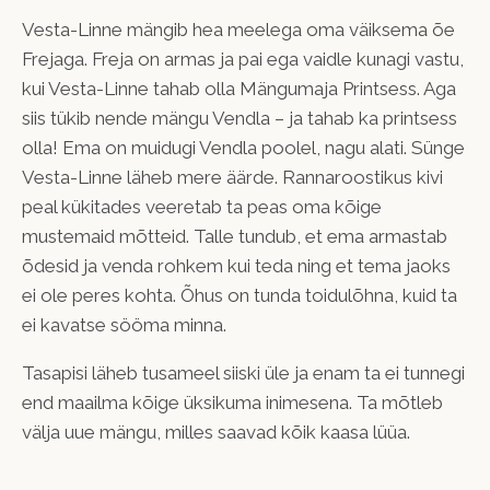
Vesta-Linne mängib hea meelega oma väiksema õe
Frejaga. Freja on armas ja pai ega vaidle kunagi vastu,
kui Vesta-Linne tahab olla Mängumaja Printsess. Aga
siis tükib nende mängu Vendla – ja tahab ka printsess
olla! Ema on muidugi Vendla poolel, nagu alati. Sünge
Vesta-Linne läheb mere äärde. Rannaroostikus kivi
peal kükitades veeretab ta peas oma kõige
mustemaid mõtteid. Talle tundub, et ema armastab
õdesid ja venda rohkem kui teda ning et tema jaoks
ei ole peres kohta. Õhus on tunda toidulõhna, kuid ta
ei kavatse sööma minna.
Tasapisi läheb tusameel siiski üle ja enam ta ei tunnegi
end maailma kõige üksikuma inimesena. Ta mõtleb
välja uue mängu, milles saavad kõik kaasa lüüa.