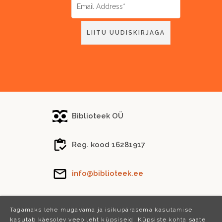
Biblioteek OÜ
Reg. kood 16281917
info@biblioteek.ee
Tel.
(+372) 5288 746
Tagamaks lehe mugavama ja isikupärasema kasutamise,
kasutab käesolev veebileht küpsiseid. Küpsiste kohta saate