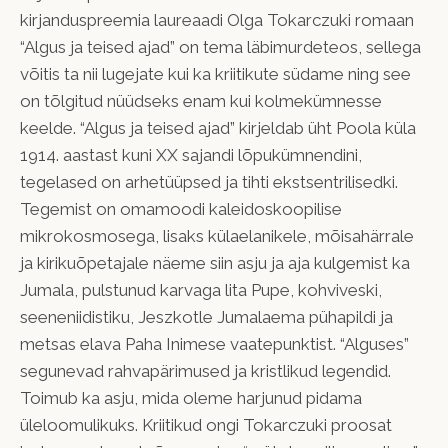
kirjanduspreemia laureaadi Olga Tokarczuki romaan
“Algus ja teised ajad” on tema läbimurdeteos, sellega
võitis ta nii lugejate kui ka kriitikute südame ning see
on tõlgitud nüüdseks enam kui kolmekümnesse
keelde. “Algus ja teised ajad” kirjeldab üht Poola küla
1914. aastast kuni XX sajandi lõpukümnendini,
tegelased on arhetüüpsed ja tihti ekstsentrilisedki.
Tegemist on omamoodi kaleidoskoopilise
mikrokosmosega, lisaks külaelanikele, mõisahärrale
ja kirikuõpetajale näeme siin asju ja aja kulgemist ka
Jumala, pulstunud karvaga lita Pupe, kohviveski,
seeneniidistiku, Jeszkotle Jumalaema pühapildi ja
metsas elava Paha Inimese vaatepunktist. “Alguses”
segunevad rahvapärimused ja kristlikud legendid.
Toimub ka asju, mida oleme harjunud pidama
üleloomulikuks. Kriitikud ongi Tokarczuki proosat