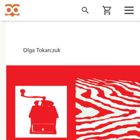
Liigu
edasi
põhisisu
juurde