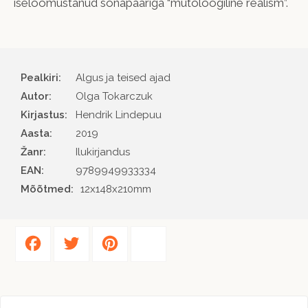
iseloomustanud sõnapaariga “mütoloogiline realism”.
Pealkiri:
Algus ja teised ajad
Autor
Olga Tokarczuk
Kirjastus
Hendrik Lindepuu
Aasta
2019
Žanr
Ilukirjandus
EAN
9789949933334
Mõõtmed:
12x148x210mm
Facebook
Twitter
Pinterest
Share