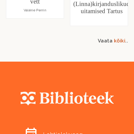
vett
(Linna)kirjanduslikud
uitamised Tartus
Valérie Perrin
Vaata
kõiki
..