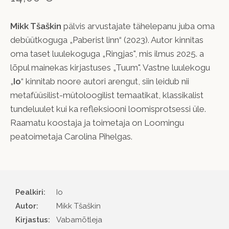
Mikk Tšaškin
pälvis arvustajate tähelepanu juba oma
debüütkoguga „Paberist linn“ (2023). Autor kinnitas
oma taset luulekoguga „Ringjas", mis ilmus 2025. a
lõpul mainekas kirjastuses „Tuum". Vastne luulekogu
„
Io
“ kinnitab noore autori arengut, siin leidub nii
metafüüsilist-mütoloogilist temaatikat, klassikalist
tundeluulet kui ka refleksiooni loomisprotsessi üle.
Raamatu koostaja ja toimetaja on Loomingu
peatoimetaja Carolina Pihelgas.
Pealkiri:
Io
Autor
Mikk Tšaškin
Kirjastus
Vabamõtleja