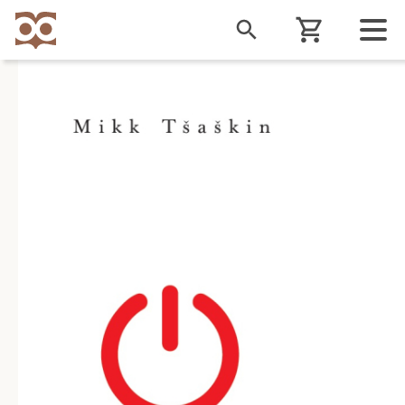
Liigu
edasi
põhisisu
juurde