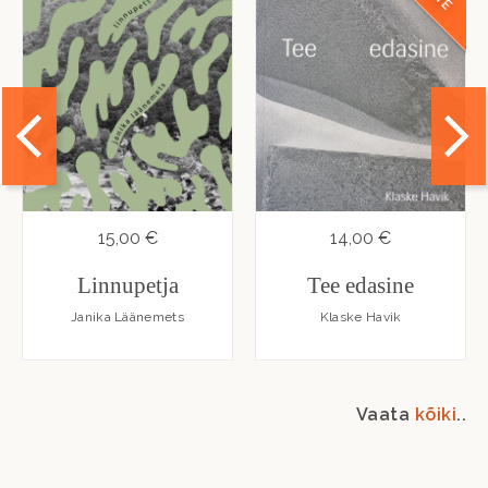
15,00 €
14,00 €
Linnupetja
Tee edasine
Janika Läänemets
Klaske Havik
Vaata
kõiki
..