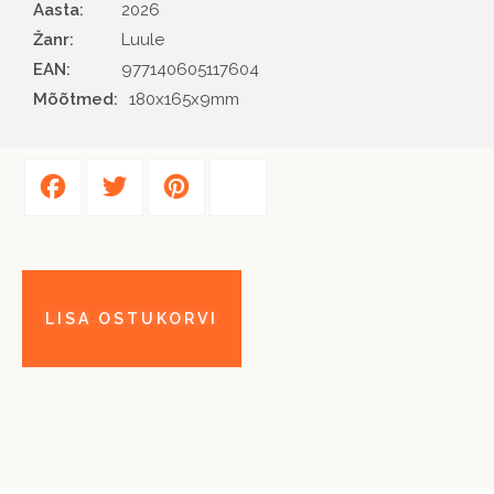
Aasta
2026
Žanr
Luule
EAN
977140605117604
Mõõtmed:
180x165x9mm
Facebook
Twitter
Pinterest
Share