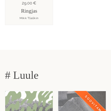
29,00 €
Ringjas
Mikk Tšaškin
# Luule
SOOVITAME