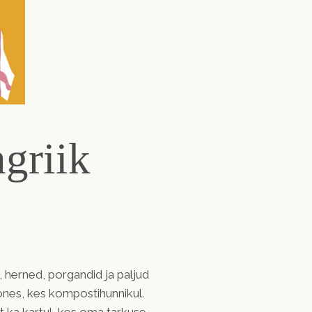
ngriik
d, herned, porgandid ja paljud
oones, kes kompostihunnikul.