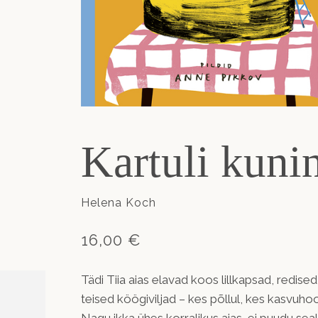
Kartuli kuni
Helena Koch
16,00 €
Tädi Tiia aias elavad koos lillkapsad, redise
teised köögiviljad – kes põllul, kes kasvuh