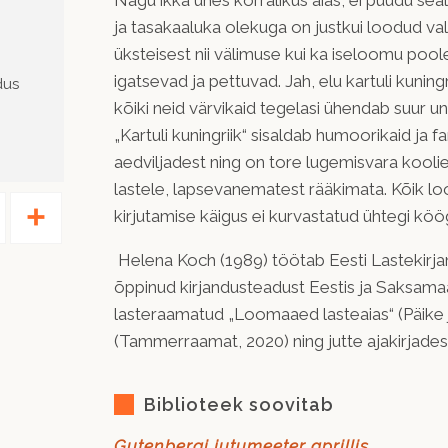
Nagu ikka ühes korralikus aias, ei puudu sea
ja tasakaaluka olekuga on justkui loodud val
üksteisest nii välimuse kui ka iseloomu poole
igatsevad ja pettuvad. Jah, elu kartuli kuningri
dus
kõiki neid värvikaid tegelasi ühendab suur 
„Kartuli kuningriik“ sisaldab humoorikaid ja f
aedviljadest ning on tore lugemisvara kooli
lastele, lapsevanematest rääkimata. Kõik lo
Pinterest
Share
kirjutamise käigus ei kurvastatud ühtegi köögi
Helena Koch (1989) töötab Eesti Lastekirj
õppinud kirjandusteadust Eestis ja Saksama
lasteraamatud „Loomaaed lasteaias“ (Päike j
(Tammerraamat, 2020) ning jutte ajakirjade
Biblioteek soovitab
Gutenbergi jutumeeter aprillis