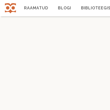
Liigu
edasi
RAAMATUD
BLOGI
BIBLIOTEEGI
põhisisu
juurde
Põhinavigatsioon