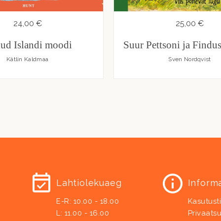
24,00 €
25,00 €
lud Islandi moodi
Suur Pettsoni ja Findu
Kätlin Kaldmaa
Sven Nordqvist
Lahtiolekuaeg
Inform
E-R: 10.00 - 18.00
Kasutust
L: 11.00 - 16.00
Privaatsu