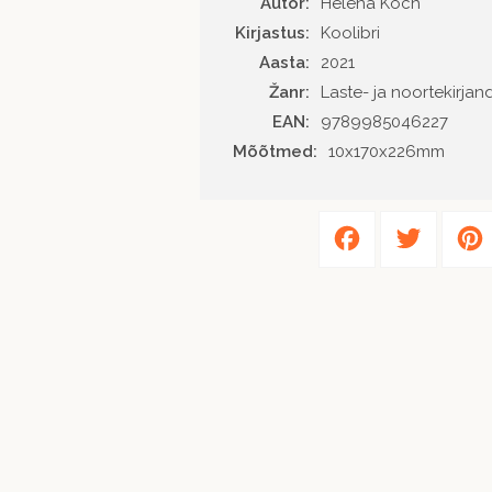
Autor
Helena Koch
Kirjastus
Koolibri
Aasta
2021
Žanr
Laste- ja noortekirjan
EAN
9789985046227
Mõõtmed:
10x170x226mm
Facebook
Twitter