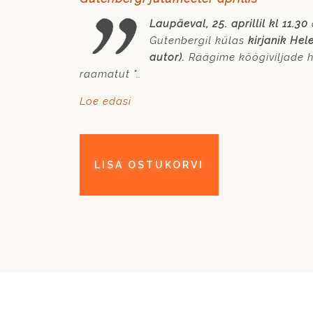
Laupäeval, 25. aprillil kl 11.30
Gutenbergil külas
kirjanik Hel
autor).
Räägime köögiviljade h
raamatut "
…
Loe edasi