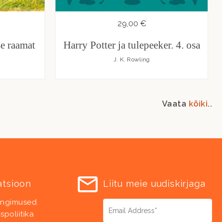
29,00 €
se raamat
Harry Potter ja tulepeeker. 4. osa
J. K. Rowling
Vaata
kõiki
..
atsioon
Liitu meie uudiskirjaga
ingimused
spoliitika