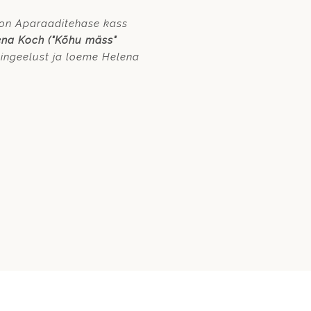
on Aparaaditehase kass
ena Koch ("Kõhu mäss"
ingeelust ja loeme Helena