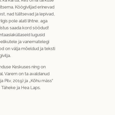
lt ka kartul, kes oma tarkuse
itsema. Köögiviljad erinevad
st, nad tülitsevad ja lepivad,
igis pole alati lihtne, aga
unistus saada kord söödud!
antaasiaküllaseid lugusid
eelikutele ja vanematelegi
od on välja mõeldud ja teksti
vilja.
anduse Keskuses ning on
al. Varem on ta avaldanud
a Pilv, 2019) ja „Kõhu mäss“
s Täheke ja Hea Laps.