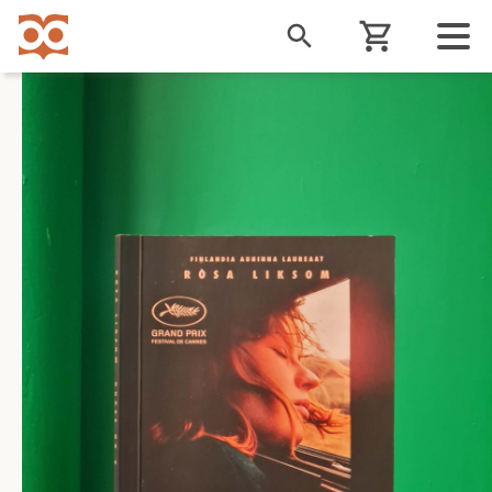
Liigu
edasi
põhisisu
juurde