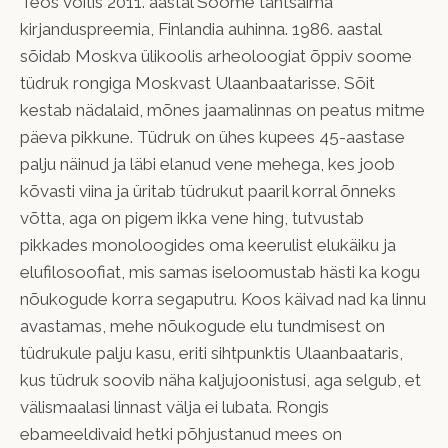
Teos võitis 2011. aastal Soome tähtsaima
kirjanduspreemia, Finlandia auhinna. 1986. aastal
sõidab Moskva ülikoolis arheoloogiat õppiv soome
tüdruk rongiga Moskvast Ulaanbaatarisse. Sõit
kestab nädalaid, mõnes jaamalinnas on peatus mitme
päeva pikkune. Tüdruk on ühes kupees 45-aastase
palju näinud ja läbi elanud vene mehega, kes joob
kõvasti viina ja üritab tüdrukut paaril korral õnneks
võtta, aga on pigem ikka vene hing, tutvustab
pikkades monoloogides oma keerulist elukäiku ja
elufilosoofiat, mis samas iseloomustab hästi ka kogu
nõukogude korra segaputru. Koos käivad nad ka linnu
avastamas, mehe nõukogude elu tundmisest on
tüdrukule palju kasu, eriti sihtpunktis Ulaanbaataris,
kus tüdruk soovib näha kaljujoonistusi, aga selgub, et
välismaalasi linnast välja ei lubata. Rongis
ebameeldivaid hetki põhjustanud mees on