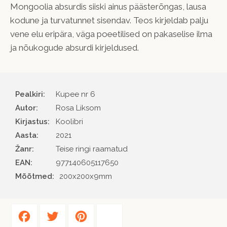
Mongoolia absurdis siiski ainus päästerõngas, lausa
kodune ja turvatunnet sisendav. Teos kirjeldab palju
vene elu eripära, väga poeetilised on pakaselise ilma
ja nõukogude absurdi kirjeldused.
Pealkiri:
Kupee nr 6
Autor
Rosa Liksom
Kirjastus
Koolibri
Aasta
2021
Žanr
Teise ringi raamatud
EAN
977140605117650
Mõõtmed:
200x200x9mm
Facebook
Twitter
Pinterest
Share