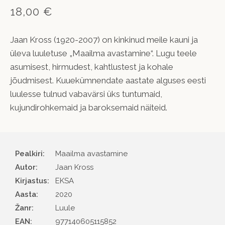
18,00 €
Jaan Kross (1920-2007) on kinkinud meile kauni ja
üleva luuletuse „Maailma avastamine“. Lugu teele
asumisest, hirmudest, kahtlustest ja kohale
jõudmisest. Kuuekümnendate aastate alguses eesti
luulesse tulnud vabavärsi üks tuntumaid,
kujundirohkemaid ja baroksemaid näiteid.
Pealkiri:
Maailma avastamine
Autor
Jaan Kross
Kirjastus
EKSA
Aasta
2020
Žanr
Luule
EAN
977140605115852