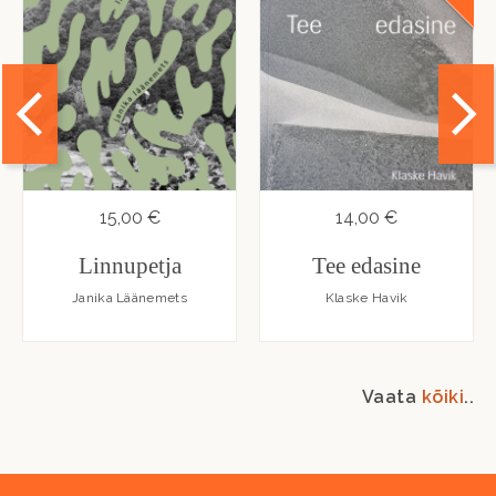
15,00 €
14,00 €
Linnupetja
Tee edasine
Janika Läänemets
Klaske Havik
Vaata
kõiki
..