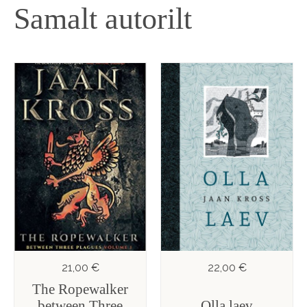
Samalt autorilt
21,00 €
22,00 €
The Ropewalker
between Three
Olla laev