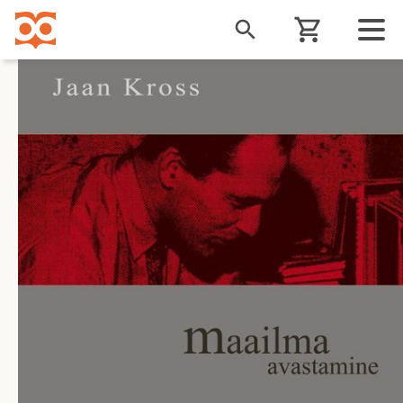
Liigu
edasi
põhisisu
juurde