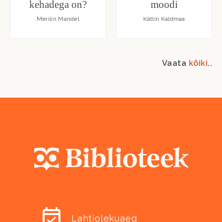
kehadega on?
moodi
Merilin Mandel
Kätlin Kaldmaa
Vaata
kõiki
..
Lahtiolekuaeg