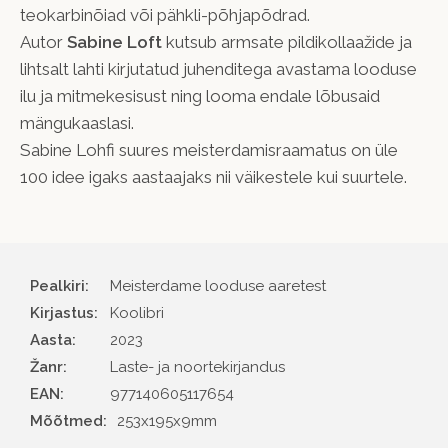
teokarbinõiad või pähkli-põhjapõdrad.
Autor
Sabine Loft
kutsub armsate pildikollaažide ja
lihtsalt lahti kirjutatud juhenditega avastama looduse
ilu ja mitmekesisust ning looma endale lõbusaid
mängukaaslasi.
Sabine Lohfi suures meisterdamisraamatus on üle
100 idee igaks aastaajaks nii väikestele kui suurtele.
Pealkiri:
Meisterdame looduse aaretest
Kirjastus
Koolibri
Aasta
2023
Žanr
Laste- ja noortekirjandus
EAN
977140605117654
Mõõtmed:
253x195x9mm