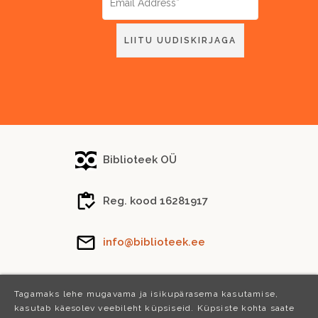
Biblioteek OÜ
Reg. kood 16281917
info@biblioteek.ee
Tel.
(+372) 5288 746
Tagamaks lehe mugavama ja isikupärasema kasutamise,
kasutab käesolev veebileht küpsiseid. Küpsiste kohta saate