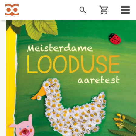
Liigu
edasi
põhisisu
juurde