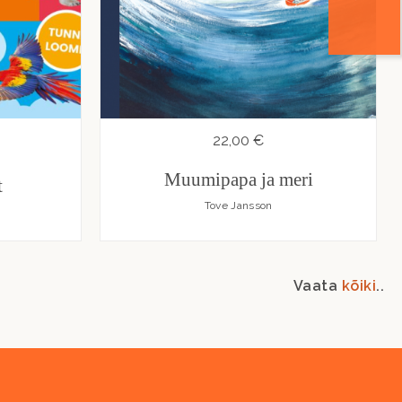
22,00 €
Muumipapa ja meri
t
Tove Jansson
Vaata
kõiki
..