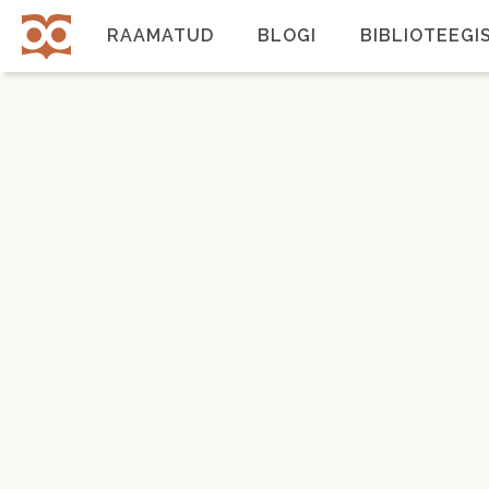
Liigu
edasi
RAAMATUD
BLOGI
BIBLIOTEEGI
põhisisu
juurde
Põhinavigatsioon