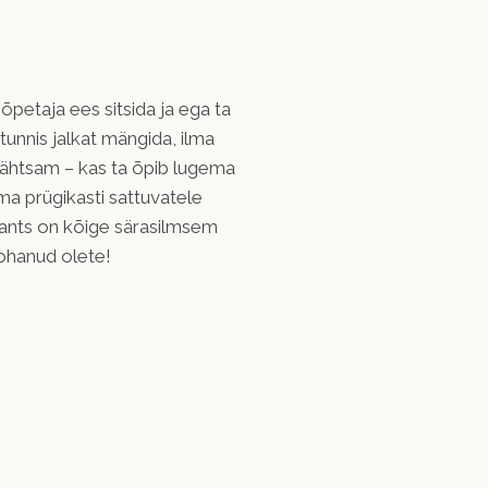
õpetaja ees sitsida ja ega ta
unnis jalkat mängida, ilma
 tähtsam – kas ta õpib lugema
ma prügikasti sattuvatele
Krants on kõige särasilmsem
ohanud olete!