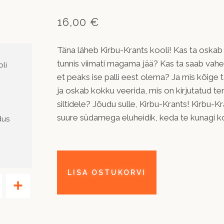
16,00 €
Täna läheb Kirbu-Krants kooli! Kas ta oskab 
tunnis viimati magama jää? Kas ta saab vahet
li
et peaks ise palli eest olema? Ja mis kõige
ja oskab kokku veerida, mis on kirjutatud te
siltidele? Jõudu sulle, Kirbu-Krants! Kirbu-
suure südamega eluheidik, keda te kunagi k
dus
Pinterest
Share