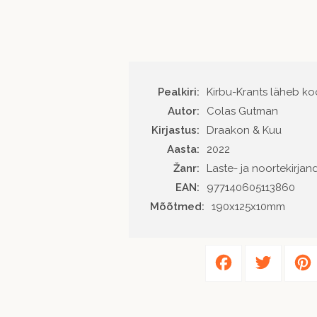
Pealkiri:
Kirbu-Krants läheb koo
Autor
Colas Gutman
Kirjastus
Draakon & Kuu
Aasta
2022
Žanr
Laste- ja noortekirjan
EAN
977140605113860
Mõõtmed:
190x125x10mm
Facebook
Twitter