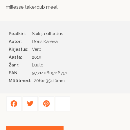
millesse takerdub meel.
Pealkiri:
Suik ja sillerdus
Autor
Doris Kareva
Kirjastus
Verb
Aasta
2019
Žanr
Luule
EAN
977140605116751
Mõõtmed:
206x135x10mm
Facebook
Twitter
Pinterest
Share