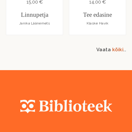
15,00 €
14,00 €
Linnupetja
Tee edasine
Janika Läänemets
Klaske Havik
Vaata
kõiki
..