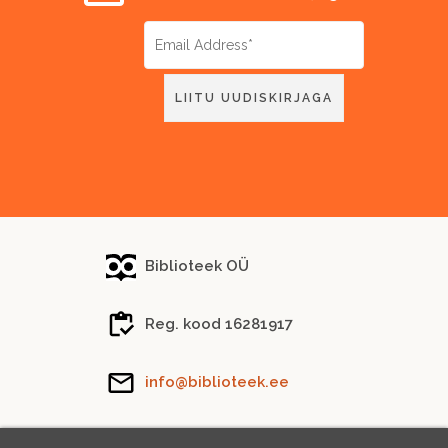
Biblioteek OÜ
Reg. kood 16281917
info@biblioteek.ee
Tel.
(+372) 5288 746