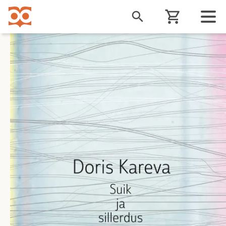
Liigu
edasi
põhisisu
juurde