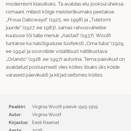
modernismi klassikuks. Ta avaldas elu jooksul üheksa
romaani, millest kõige meisterlikumaks peetakse
„Proua Dallowayd“ (1925, ee 1998) ja „Tuletorni
juurde“ (1927, ee 1983), samas rahvusvahelise
kuulsuse tõi talle menuk „Aastad“ (1937). Woolfi
tuntakse ka naisõigusluse tüviteksti „Oma tuba“ (1929,
ee 1994) ja soorollide volatiilsust näitlikustava
„Orlando“ (1928, ee 1997) autorina. Tema päevikud on
avaldatud postuumselt viies köites (lisaks üks köide
varaseid päevikuid) ja kirjad seitsmes köites.
Pealkiri:
Virginia Woolfi päevik 1915-1919
Autor
Virginia Woolf
Kirjastus
Eesti Raamat
Aasta
2026