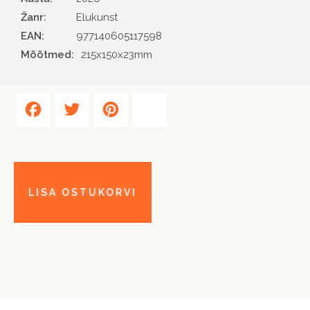
Žanr
Elukunst
EAN
977140605117598
Mõõtmed:
215x150x23mm
Facebook
Twitter
Pinterest
Share