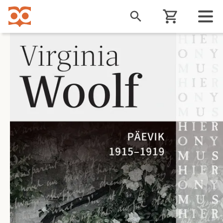
Liigu
edasi
põhisisu
juurde