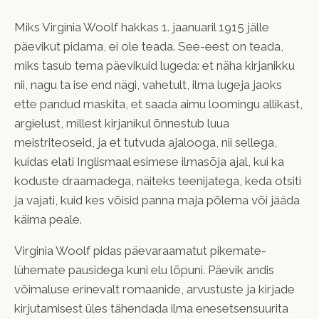
Miks Virginia Woolf hakkas 1. jaanuaril 1915 jälle
päevikut pidama, ei ole teada. See-eest on teada,
miks tasub tema päevikuid lugeda: et näha kirjanikku
nii, nagu ta ise end nägi, vahetult, ilma lugeja jaoks
ette pandud maskita, et saada aimu loomingu allikast,
argielust, millest kirjanikul õnnestub luua
meistriteoseid, ja et tutvuda ajalooga, nii sellega,
kuidas elati Inglismaal esimese ilmasõja ajal, kui ka
koduste draamadega, näiteks teenijatega, keda otsiti
ja vajati, kuid kes võisid panna maja põlema või jääda
käima peale.
Virginia Woolf pidas päevaraamatut pikemate-
lühemate pausidega kuni elu lõpuni. Päevik andis
võimaluse erinevalt romaanide, arvustuste ja kirjade
kirjutamisest üles tähendada ilma enesetsensuurita