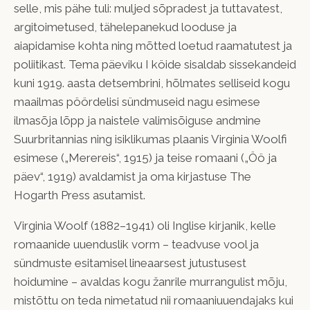
selle, mis pähe tuli: muljed sõpradest ja tuttavatest,
argitoimetused, tähelepanekud looduse ja
aiapidamise kohta ning mõtted loetud raamatutest ja
poliitikast. Tema päeviku I köide sisaldab sissekandeid
kuni 1919. aasta detsembrini, hõlmates selliseid kogu
maailmas pöördelisi sündmuseid nagu esimese
ilmasõja lõpp ja naistele valimisõiguse andmine
Suurbritannias ning isiklikumas plaanis Virginia Woolfi
esimese („Merereis“, 1915) ja teise romaani („Öö ja
päev“, 1919) avaldamist ja oma kirjastuse The
Hogarth Press asutamist.
Virginia Woolf (1882–1941) oli Inglise kirjanik, kelle
romaanide uuenduslik vorm – teadvuse vool ja
sündmuste esitamisel lineaarsest jutustusest
hoidumine – avaldas kogu žanrile murrangulist mõju,
mistõttu on teda nimetatud nii romaaniuuendajaks kui