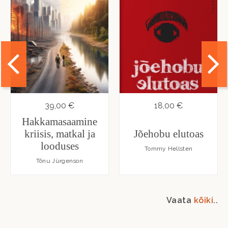
39,00 €
18,00 €
Hakkamasaamine
kriisis, matkal ja
Jõehobu elutoas
looduses
Tommy Hellsten
Tõnu Jürgenson
Vaata
kõiki
..