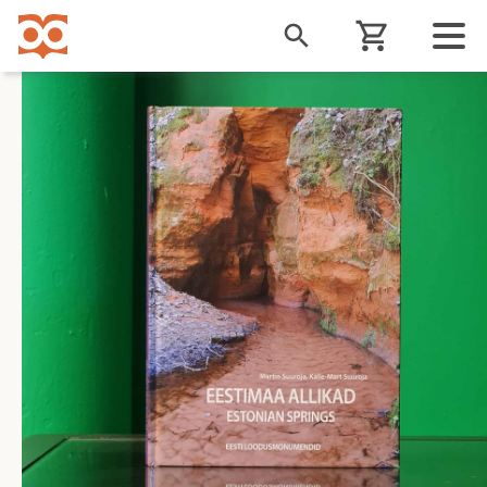
Liigu
edasi
põhisisu
juurde