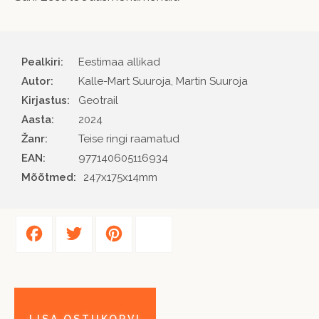
Pealkiri:
Eestimaa allikad
Autor
Kalle-Mart Suuroja, Martin Suuroja
Kirjastus
Geotrail
Aasta
2024
Žanr
Teise ringi raamatud
EAN
977140605116934
Mõõtmed:
247x175x14mm
Facebook
Twitter
Pinterest
Share