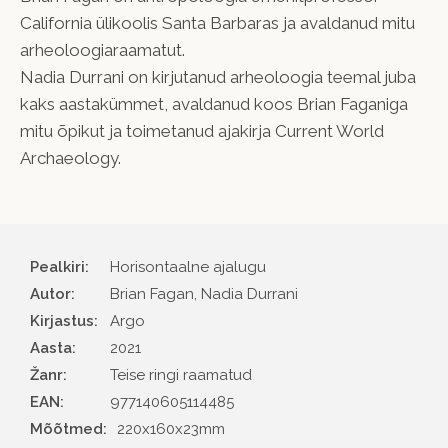
California ülikoolis Santa Barbaras ja avaldanud mitu
arheoloogiaraamatut.
Nadia Durrani on kirjutanud arheoloogia teemal juba
kaks aastakümmet, avaldanud koos Brian Faganiga
mitu õpikut ja toimetanud ajakirja Current World
Archaeology.
Pealkiri:
Horisontaalne ajalugu
Autor
Brian Fagan, Nadia Durrani
Kirjastus
Argo
Aasta
2021
Žanr
Teise ringi raamatud
EAN
977140605114485
Mõõtmed:
220x160x23mm