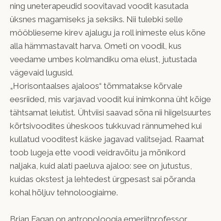
ning uneterapeudid soovitavad voodit kasutada
üksnes magamiseks ja seksiks. Nii tulebki selle
mööblieseme kirev ajalugu ja roll inimeste elus kõne
alla hämmastavalt harva. Ometi on voodil, kus
veedame umbes kolmandiku oma elust, jutustada
vägevaid lugusid.
„Horisontaalses ajaloos“ tõmmatakse kõrvale
eesriided, mis varjavad voodit kui inimkonna üht kõige
tähtsamat leiutist. Ühtviisi saavad sõna nii hiigelsuurtes
kõrtsivoodites üheskoos tukkuvad rännumehed kui
kullatud vooditest käske jagavad valitsejad. Raamat
toob lugeja ette voodi veidravõitu ja mõnikord
naljaka, kuid alati paeluva ajaloo: see on jutustus,
kuidas okstest ja lehtedest ürgpesast sai põranda
kohal hõljuv tehnoloogiaime.
Brian Fagan on antropoloogia emeriitprofessor