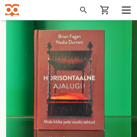
Liigu
edasi
põhisisu
juurde