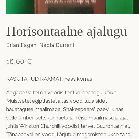
Horisontaalne ajalugu
Brian Fagan, Nadia Durrani
16,00 €
KASUTATUD RAAMAT, heas korras
Aegade vältel on voodis tehtud peaaegu kõike.
Muistsetel egiptlastel aitas voodi luua sidet
hauataguse maailmaga, Shakespeare’i päevil kihas
selle ümber seltskonnaelu ja Teise maailmasõja ajal
juhtis Winston Churchill voodist tervet Suurbritanniat.
Tänapäeval on voodi tõrjutud magamistoa ukse taha