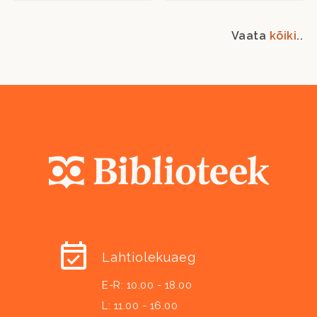
Vaata
kõiki
..
Lahtiolekuaeg
E-R: 10.00 - 18.00
L: 11.00 - 16.00