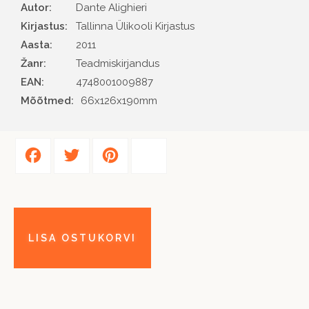
Autor
Dante Alighieri
Kirjastus
Tallinna Ülikooli Kirjastus
Aasta
2011
Žanr
Teadmiskirjandus
EAN
4748001009887
Mõõtmed:
66x126x190mm
Facebook
Twitter
Pinterest
Share