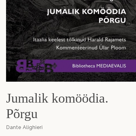
Jumalik komöödia.
Põrgu
Dante Alighieri