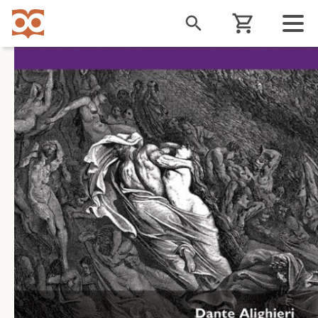
Liigu
edasi
põhisisu
juurde