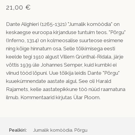
21,00 €
Dante Alighieri (1265-1321) "Jumalik komöödia" on
keskaegse euroopa kirjanduse tuntuim teos. "Põrgu"
(Inferno, 1314) on kolmeosalise suurteose esimene
ning kõige hinnatum osa. Selle tõlkimisega eesti
keelde tegi 1910 algust Villem Grünthal-Ridala, järje
võttis 1939 üle Johannes Semper, kuid kumbki ei
viinud tööd lõpuni. Uue tõlkija leidis Dante "Põrgu"
kuuekümnendate aastate algul. See oli Harald
Rajamets, kelle aastatepikkune töö nüüd raamatuna
ilmub. Kommentaarid kirjutas Ülar Ploom.
Pealkiri:
Jumalik komöödia. Põrgu