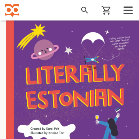
Liigu
edasi
põhisisu
juurde