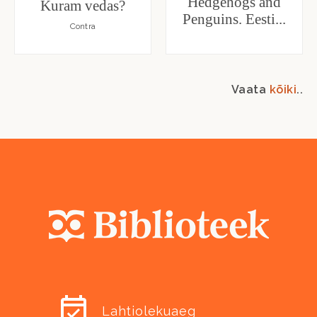
Hedgehogs and
Kuram vedas?
Penguins. Eesti...
Contra
Vaata
kõiki
..
Lahtiolekuaeg