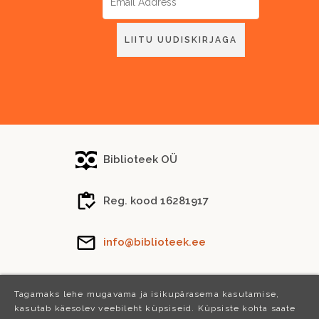
Biblioteek OÜ
Reg. kood 16281917
info@biblioteek.ee
Tel.
(+372) 5288 746
Tagamaks lehe mugavama ja isikupärasema kasutamise,
kasutab käesolev veebileht küpsiseid. Küpsiste kohta saate