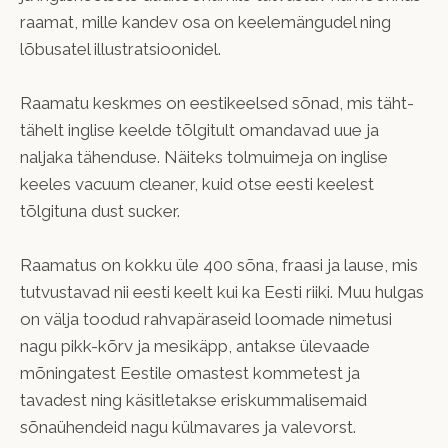
raamat, mille kandev osa on keelemängudel ning
lõbusatel illustratsioonidel.
Raamatu keskmes on eestikeelsed sõnad, mis täht-
tähelt inglise keelde tõlgitult omandavad uue ja
naljaka tähenduse. Näiteks tolmuimeja on inglise
keeles vacuum cleaner, kuid otse eesti keelest
tõlgituna dust sucker.
Raamatus on kokku üle 400 sõna, fraasi ja lause, mis
tutvustavad nii eesti keelt kui ka Eesti riiki. Muu hulgas
on välja toodud rahvapäraseid loomade nimetusi
nagu pikk-kõrv ja mesikäpp, antakse ülevaade
mõningatest Eestile omastest kommetest ja
tavadest ning käsitletakse eriskummalisemaid
sõnaühendeid nagu külmavares ja valevorst.