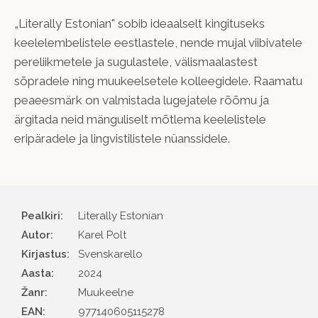
„Literally Estonian" sobib ideaalselt kingituseks
keelelembelistele eestlastele, nende mujal viibivatele
pereliikmetele ja sugulastele, välismaalastest
sõpradele ning muukeelsetele kolleegidele. Raamatu
peaeesmärk on valmistada lugejatele rõõmu ja
ärgitada neid mänguliselt mõtlema keelelistele
eripäradele ja lingvistilistele nüanssidele.
Pealkiri:
Literally Estonian
Autor
Karel Polt
Kirjastus
Svenskarello
Aasta
2024
Žanr
Muukeelne
EAN
977140605115278