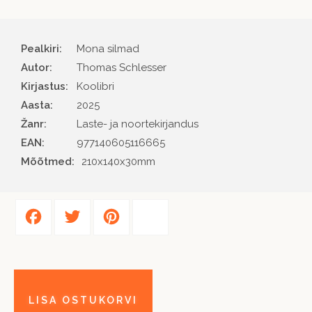
Pealkiri:
Mona silmad
Autor
Thomas Schlesser
Kirjastus
Koolibri
Aasta
2025
Žanr
Laste- ja noortekirjandus
EAN
977140605116665
Mõõtmed:
210x140x30mm
Facebook
Twitter
Pinterest
Share