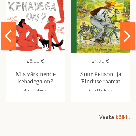
26,00 €
25,00 €
Mis värk nende
Suur Pettsoni ja
kehadega on?
Finduse raamat
Merilin Mandel
Sven Nordqvist
Vaata
kõiki
..