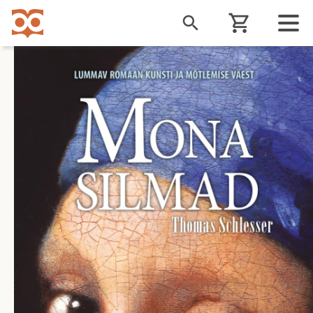
Liigu
edasi
põhisisu
juurde