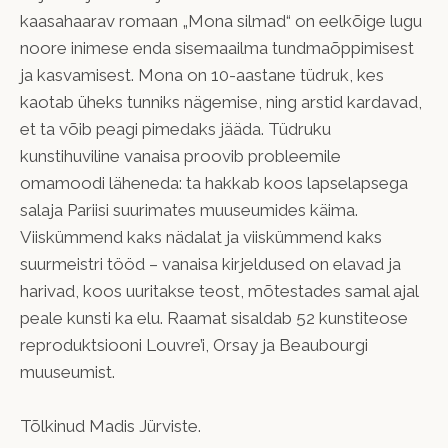
kaasahaarav romaan „Mona silmad“ on eelkõige lugu
noore inimese enda sisemaailma tundmaõppimisest
ja kasvamisest. Mona on 10-aastane tüdruk, kes
kaotab üheks tunniks nägemise, ning arstid kardavad,
et ta võib peagi pimedaks jääda. Tüdruku
kunstihuviline vanaisa proovib probleemile
omamoodi läheneda: ta hakkab koos lapselapsega
salaja Pariisi suurimates muuseumides käima.
Viiskümmend kaks nädalat ja viiskümmend kaks
suurmeistri tööd – vanaisa kirjeldused on elavad ja
harivad, koos uuritakse teost, mõtestades samal ajal
peale kunsti ka elu. Raamat sisaldab 52 kunstiteose
reproduktsiooni Louvre’i, Orsay ja Beaubourgi
muuseumist.
Tõlkinud Madis Jürviste.