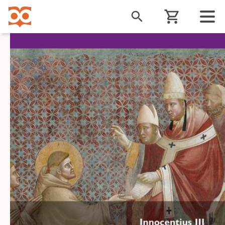
Liigu
edasi
põhisisu
juurde