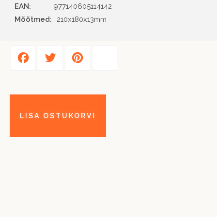
EAN
977140605114142
Mõõtmed:
210x180x13mm
Facebook
Twitter
Pinterest
Share