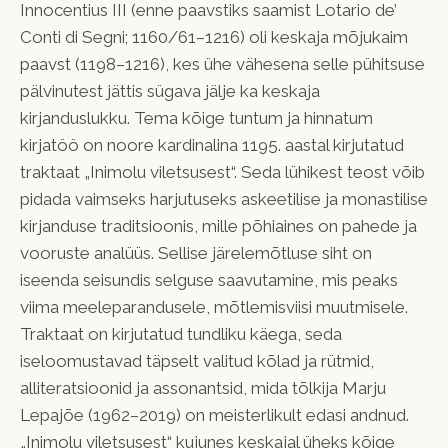
Innocentius III (enne paavstiks saamist Lotario de’
Conti di Segni; 1160/61–1216) oli keskaja mõjukaim
paavst (1198–1216), kes ühe vähesena selle pühitsuse
pälvinutest jättis sügava jälje ka keskaja
kirjanduslukku. Tema kõige tuntum ja hinnatum
kirjatöö on noore kardinalina 1195. aastal kirjutatud
traktaat „Inimolu viletsusest“. Seda lühikest teost võib
pidada vaimseks harjutuseks askeetilise ja monastilise
kirjanduse traditsioonis, mille põhiaines on pahede ja
vooruste analüüs. Sellise järelemõtluse siht on
iseenda seisundis selguse saavutamine, mis peaks
viima meeleparandusele, mõtlemisviisi muutmisele.
Traktaat on kirjutatud tundliku käega, seda
iseloomustavad täpselt valitud kõlad ja rütmid,
alliteratsioonid ja assonantsid, mida tõlkija Marju
Lepajõe (1962–2019) on meisterlikult edasi andnud.
„Inimolu viletsusest“ kujunes keskajal üheks kõige