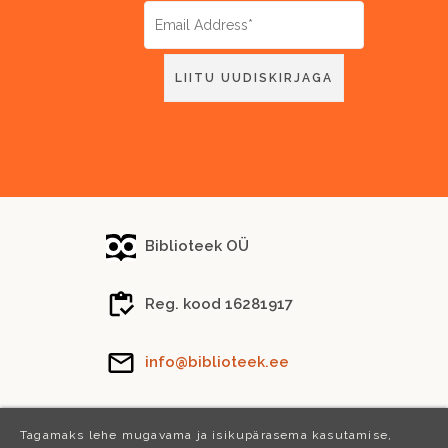
Biblioteek OÜ
Reg. kood 16281917
info@biblioteek.ee
Tel.
(+372) 5288 746
Tagamaks lehe mugavama ja isikupärasema kasutamise,