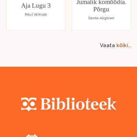
Jumalik komöödia.
Aja Lugu 3
Põrgu
Raul Vaiksoo
Dante Alighieri
Vaata
kõiki
..