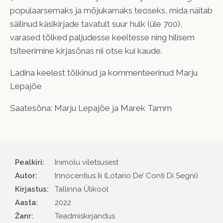
populaarsemaks ja mõjukamaks teoseks, mida näitab
säilinud käsikirjade tavatult suur hulk (üle 700),
varased tõlked paljudesse keeltesse ning hilisem
tsiteerimine kirjasõnas nii otse kui kaude.
Ladina keelest tõlkinud ja kommenteerinud Marju
Lepajõe
Saatesõna: Marju Lepajõe ja Marek Tamm
Pealkiri:
Inimolu viletsusest
Autor
Innocentius Iii (Lotario De’ Conti Di Segni)
Kirjastus
Tallinna Ülikool
Aasta
2022
Žanr
Teadmiskirjandus