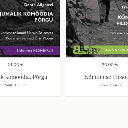
21,00 €
20,00 €
ik komöödia. Põrgu
Kõndimise filosoo
Dante Alighieri
Frédéric Gros