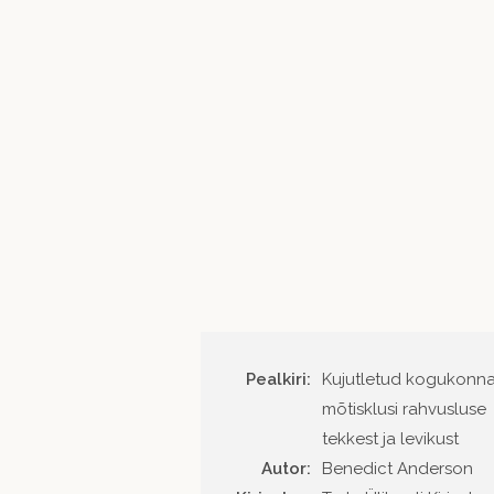
Pealkiri:
Kujutletud kogukonna
mõtisklusi rahvusluse
tekkest ja levikust
Autor
Benedict Anderson