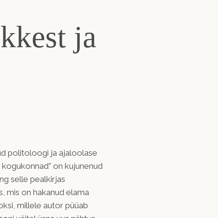
kkest ja
nud politoloogi ja ajaloolase
d kogukonnad” on kujunenud
ng selle pealkirjas
as, mis on hakanud elama
si, millele autor püüab