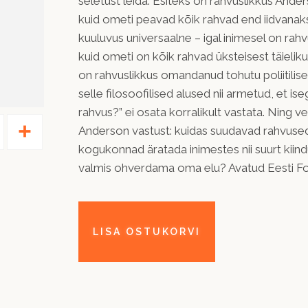
seletust leida. Esiteks on rahvuslikkus Ander
kuid ometi peavad kõik rahvad end iidvanaks
kuuluvus universaalne – igal inimesel on rahvu
kuid ometi on kõik rahvad üksteisest täielik
on rahvuslikkus omandanud tohutu poliitilis
selle filosoofilised alused nii armetud, et is
rahvus?” ei osata korralikult vastata. Ning v
Pinterest
Share
Anderson vastust: kuidas suudavad rahvused 
kogukonnad äratada inimestes nii suurt kiind
valmis ohverdama oma elu? Avatud Eesti Fon