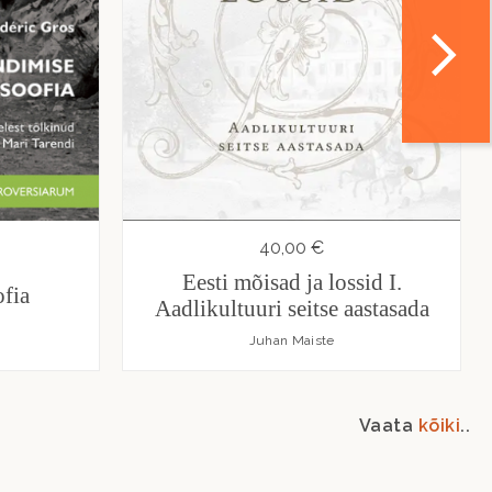
40,00 €
Eesti mõisad ja lossid I.
fia
Aadlikultuuri seitse aastasada
Juhan Maiste
Vaata
kõiki
..