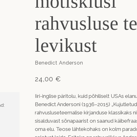
mõtisklusi
rahvusluse te
levikust
Benedict Anderson
24,00 €
Iiri-inglise päritolu, kuid põhiliselt USAs ela
Benedict Andersoni (1936–2015) „Kujutletu
d:
rahvusluseteemalise kirjanduse klassikaks ni
sisalduvast sõnapaarist on saanud käibefra
oma elu. Teose lähtekohaks on kolm paradok