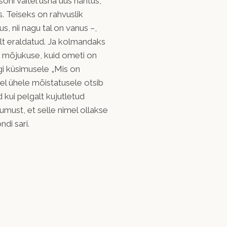
soni väitel üsna uus nähtus,
. Teiseks on rahvuslik
s, nii nagu tal on vanus –,
ult eraldatud. Ja kolmandaks
e mõjukuse, kuid ometi on
egi küsimusele „Mis on
eel ühele mõistatusele otsib
kui pelgalt kujutletud
umust, et selle nimel ollakse
di sari.