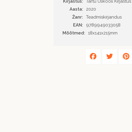
Kirjastus
Tartu Ülikooli Kirjastus
Aasta
2020
Žanr
Teadmiskirjandus
EAN
9789949033058
Mõõtmed:
18x141x215mm
Facebook
Twitter