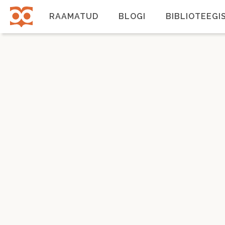
Liigu
edasi
RAAMATUD
BLOGI
BIBLIOTEEGI
põhisisu
juurde
Põhinavigatsioon