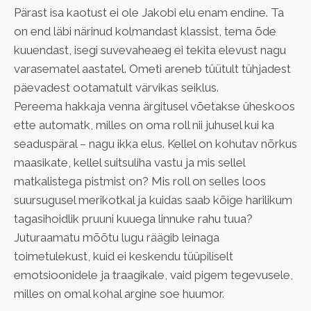
Pärast isa kaotust ei ole Jakobi elu enam endine. Ta
on end läbi närinud kolmandast klassist, tema õde
kuuendast, isegi suvevaheaeg ei tekita elevust nagu
varasematel aastatel. Ometi areneb tüütult tühjadest
päevadest ootamatult värvikas seiklus.
Pereema hakkaja venna ärgitusel võetakse üheskoos
ette automatk, milles on oma roll nii juhusel kui ka
seaduspäral – nagu ikka elus. Kellel on kohutav nõrkus
maasikate, kellel suitsuliha vastu ja mis sellel
matkalistega pistmist on? Mis roll on selles loos
suursugusel merikotkal ja kuidas saab kõige harilikum
tagasihoidlik pruuni kuuega linnuke rahu tuua?
Juturaamatu mõõtu lugu räägib leinaga
toimetulekust, kuid ei keskendu tüüpiliselt
emotsioonidele ja traagikale, vaid pigem tegevusele,
milles on omal kohal argine soe huumor.