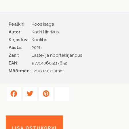
Pealkiri:
Koos isaga
Autor
Kadri Hinrikus
Kirjastus
Koolibri
Aasta
2026
Žanr
Laste- ja noortekirjandus
EAN
977140605117652
Mõõtmed:
210x140x10mm
Facebook
Twitter
Pinterest
Share