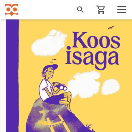
Liigu
edasi
põhisisu
juurde