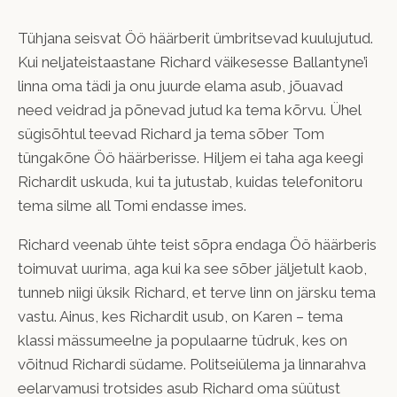
Tühjana seisvat Öö häärberit ümbritsevad kuulujutud.
Kui neljateistaastane Richard väikesesse Ballantyne’i
linna oma tädi ja onu juurde elama asub, jõuavad
need veidrad ja põnevad jutud ka tema kõrvu. Ühel
sügisõhtul teevad Richard ja tema sõber Tom
tüngakõne Öö häärberisse. Hiljem ei taha aga keegi
Richardit uskuda, kui ta jutustab, kuidas telefonitoru
tema silme all Tomi endasse imes.
Richard veenab ühte teist sõpra endaga Öö häärberis
toimuvat uurima, aga kui ka see sõber jäljetult kaob,
tunneb niigi üksik Richard, et terve linn on järsku tema
vastu. Ainus, kes Richardit usub, on Karen – tema
klassi mässumeelne ja populaarne tüdruk, kes on
võitnud Richardi südame. Politseiülema ja linnarahva
eelarvamusi trotsides asub Richard oma süütust