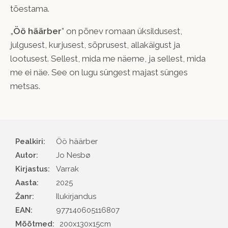
tõestama.
„
Öö häärber
” on põnev romaan üksildusest,
julgusest, kurjusest, sõprusest, allakäigust ja
lootusest. Sellest, mida me näeme, ja sellest, mida
me ei näe. See on lugu süngest majast sünges
metsas.
Pealkiri:
Öö häärber
Autor
Jo Nesbø
Kirjastus
Varrak
Aasta
2025
Žanr
Ilukirjandus
EAN
977140605116807
Mõõtmed:
200x130x15cm