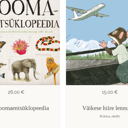
26,00 €
15,00 €
loomaentsüklopeedia
Väikese hiire lennu
Riikka Jäntti