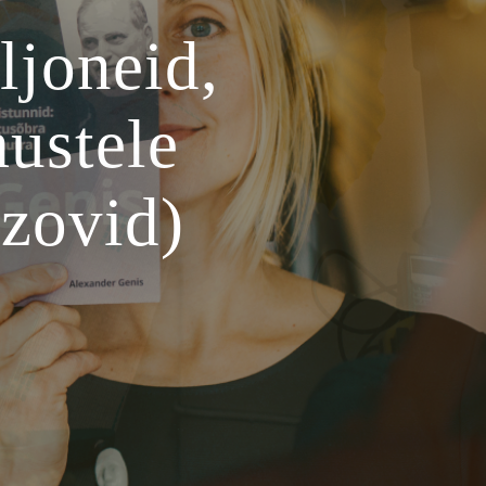
ljoneid,
ustele
zovid)