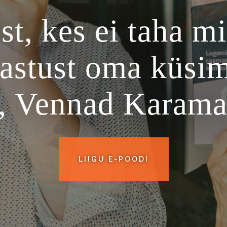
st, kes ei taha mi
vastust oma küsim
a, Vennad Karama
LIIGU E-POODI