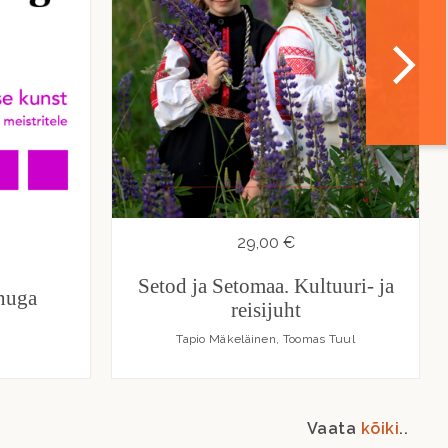
29,00 €
Setod ja Setomaa. Kultuuri- ja
inuga
reisijuht
Tapio Mäkeläinen, Toomas Tuul
Vaata
kõiki
..