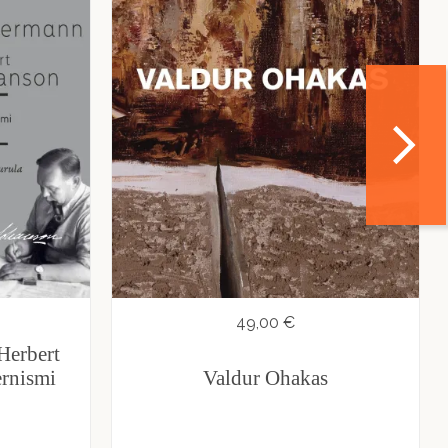
49,00 €
Herbert
ernismi
Valdur Ohakas