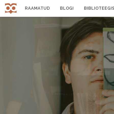
Liigu
edasi
RAAMATUD
BLOGI
BIBLIOTEEGI
Põhinavigatsioon
põhisisu
juurde