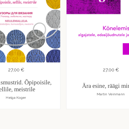
27,00 €
27,00 €
mustrid. Õpipoisile,
Ära esine, räägi m
ellile, meistrile
Martin Veinmann
Helga Koger