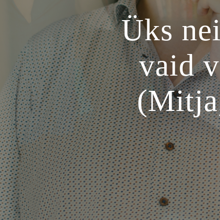
Üks nei
vaid 
(Mitj