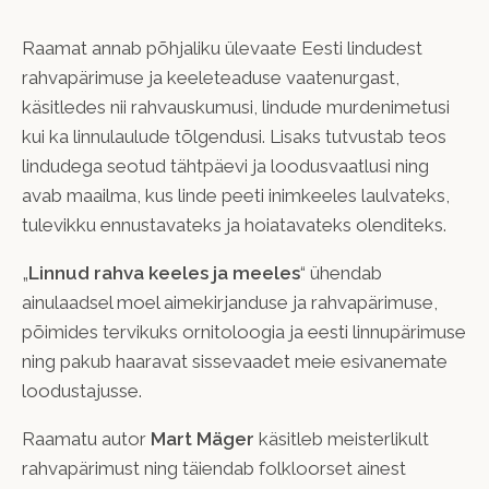
Raamat annab põhjaliku ülevaate Eesti lindudest
rahvapärimuse ja keeleteaduse vaatenurgast,
käsitledes nii rahvauskumusi, lindude murdenimetusi
kui ka linnulaulude tõlgendusi. Lisaks tutvustab teos
lindudega seotud tähtpäevi ja loodusvaatlusi ning
avab maailma, kus linde peeti inimkeeles laulvateks,
tulevikku ennustavateks ja hoiatavateks olenditeks.
„
Linnud rahva keeles ja meeles
“ ühendab
ainulaadsel moel aimekirjanduse ja rahvapärimuse,
põimides tervikuks ornitoloogia ja eesti linnupärimuse
ning pakub haaravat sissevaadet meie esivanemate
loodustajusse.
Raamatu autor
Mart Mäger
käsitleb meisterlikult
rahvapärimust ning täiendab folkloorset ainest