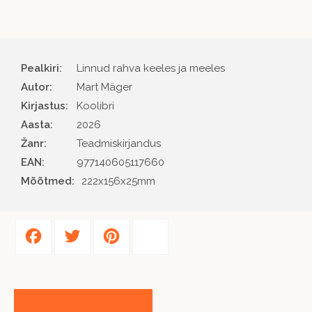
Pealkiri:
Linnud rahva keeles ja meeles
Autor
Mart Mäger
Kirjastus
Koolibri
Aasta
2026
Žanr
Teadmiskirjandus
EAN
977140605117660
Mõõtmed:
222x156x25mm
Facebook
Twitter
Pinterest
Share