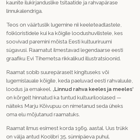
kaunite ilukirjanduslike tsitaatide ja rahvapärase
linnukalendriga.
Teos on väärtuslik lugemine nii keeleteadlastele,
folkloristidele kui ka kõigile loodushuvilistele, kes
soovivad paremini mõista Eesti kultuuriruumi
sügavusi. Raamatut ilmestavad legendaarse eesti
graafiku Evi Tihemetsa rikkalikud illustratsioonid.
Raamat sobib suurepäraselt kingituseks või
lugemislauale kõigile, keda paeluvad eesti rahvaluule,
loodus ja emakeel. „
Linnud rahva keeles ja meeles
“
on kõrgelt hinnatud ka tuntud kultuuriloolased —
näiteks Marju Kõivupuu on nimetanud seda üheks
oma elu mõjutanud raamatuks.
Raamat ilmus esimest korda 1969. aastal. Uus trükk
on välja antud Koolibri 35. sünnipäeva puhul.