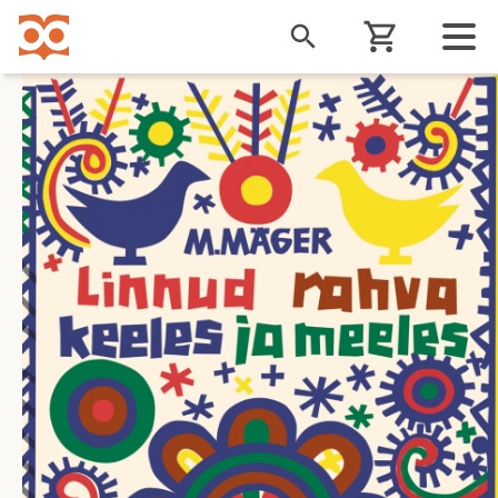
Liigu
edasi
põhisisu
juurde