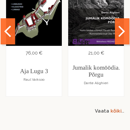
76,00 €
21,00 €
Jumalik komöödia.
Aja Lugu 3
Põrgu
Raul Vaiksoo
Dante Alighieri
Vaata
kõiki
..